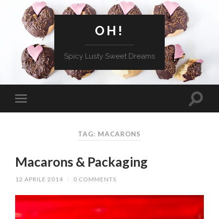
OH!
Spicy Lusty Sweet Dreams
TAG: MACARONS
Macarons & Packaging
12 APRILE 2014
/
0 COMMENTS