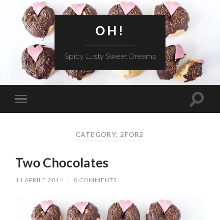
OH!
Spicy Lusty Sweet Dreams
CATEGORY: 2FOR2
Two Chocolates
11 APRILE 2014
/
0 COMMENTS